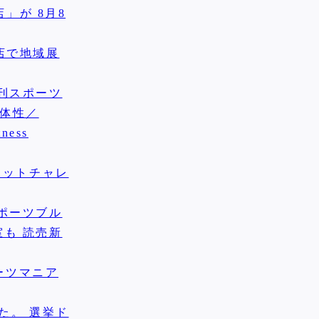
」が 8月8
店で地域展
刊スポーツ
主体性／
tness
エットチャレ
ポーツブル
も 読売新
ーツマニア
た。 選挙ド