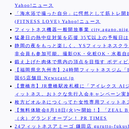
Yahoo!ニュース
「海水浴で撮った自分」に愕然として筋トレ開
(FITNESS LOVE) Yahoo!ニュース
フィットネス機器一般開放事業 city.agano.niigat
猛暑日の熱中症対策を応援 35℃以上の予報日はジ
静岡の夜をもっと楽しく。YSフィットネスクラ
非会員も参加可能。撮影OK・化粧OK・水着自由
鍛え上げた肉体で県内の頂点を目指す ボディビル
【福岡県北九州市】24時間フィットネスジム「E
国65店舗目 Newscast.jp
【豊橋市】JR豊橋駅改札横に「アイレクス AIジ
ィットネス。おトクな先行入会キャンペーン実施
枚方ビオルネにつくってた女性専用フィットネ
【無料体験会8月18日(火)〜開始！】「ZEAL B
（火）グランドオープン！ PR TIMES
24フィットネスアミーゴ 鎌田店 gurutto-fukush