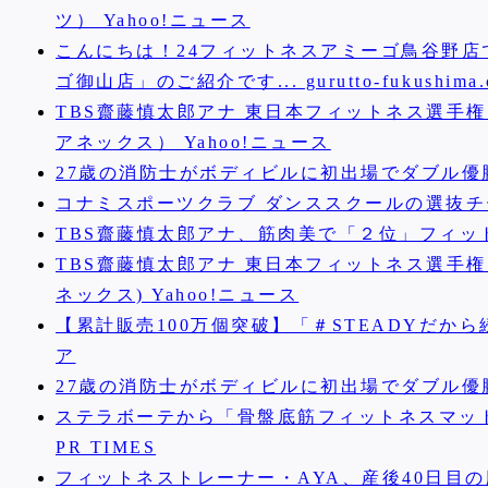
ツ） Yahoo!ニュース
こんにちは！24フィットネスアミーゴ鳥谷野店
ゴ御山店」のご紹介です... gurutto-fukushima.
TBS齋藤慎太郎アナ 東日本フィットネス選手権
アネックス） Yahoo!ニュース
27歳の消防士がボディビルに初出場でダブル優勝 逞
コナミスポーツクラブ ダンススクールの選抜チーム「
TBS齋藤慎太郎アナ、筋肉美で「２位」フィットネ
TBS齋藤慎太郎アナ 東日本フィットネス選手権
ネックス) Yahoo!ニュース
【累計販売100万個突破】「＃STEADYだ
ア
27歳の消防士がボディビルに初出場でダブル優勝 逞し
ステラボーテから「骨盤底筋フィットネスマット Pe
PR TIMES
フィットネストレーナー・AYA、産後40日目の