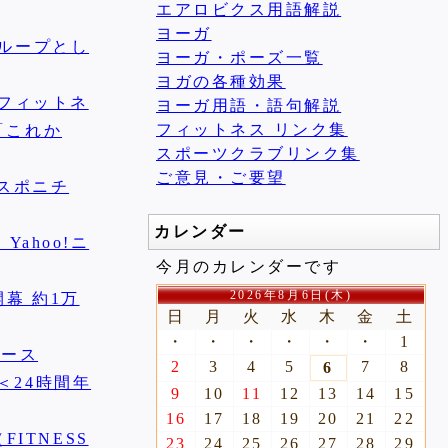
エアロビクス用語解説
ヨーガ
グループとし
ヨーガ・ポーズ一覧
ヨガの各種効果
ムフィットネ
ヨーガ用語・語句解説
フィットネス リンク集
「これか
スポーツクラブリンク集
ご意見・ご要望
 スポニチ
カレンダー
ahoo!ニ
今月のカレンダーです
2026年8月6日(木)
幕 約1万
日
月
火
水
木
金
土
・
・
・
・
・
・
1
ュース
2
3
4
5
7
8
6
＜24時間年
9
10
11
12
13
14
15
16
17
18
19
20
21
22
ITNESS
23
24
25
26
27
28
29