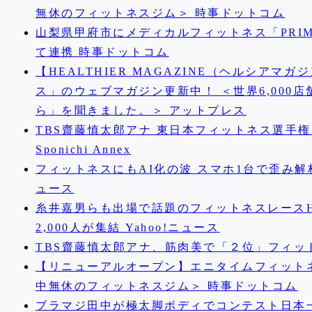
無休のフィットネスジム＞ 時事ドットコム
山梨県甲府市にメディカルフィットネス「PRI
て連携 時事ドットコム
【HEALTHIER MAGAZINE（ヘルシア
ス」のウェブマガジン更新中！ ＜世界6,00
ら」を聞きました。＞ アットプレス
TBS齋藤慎太郎アナ 東日本フィットネス選手権
Sponichi Annex
フィットネスにもAI化の波 スマホ1台で歪み解析
ュース
糸井嘉男らも出場で話題のフィットネスレースH
2,000人が集結 Yahoo!ニュース
TBS齋藤慎太郎アナ、筋肉美で「２位」フィット
【リニューアルオープン】エニタイムフィットネ
中無休のフィットネスジム＞ 時事ドットコム
ブラマジ田中が極太脚ボディでコンテスト日本一