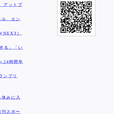
） アットプ
ネル、エン
NEXT）
すぎる」「い
＜24時間年
ランプリ
ら休みに入
日刊スポー