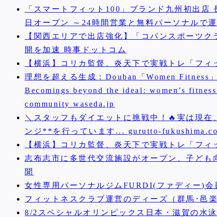
「スマートフィット100」ブランド九州初出店 
日オープン ～24時間営業と無料パーソナルで
【関西エリアで出店強化】「コパンスポーツク
開を加速 時事ドットコム
【横浜】コリカ監督、炎天下で実戦トレ「フィ
理想を超える生成：Douban「Women Fit
Becomings beyond the ideal: women’s fitness
community waseda.jp
＼スタッフもダイエットに挑戦中！🔥実は現在
ンジ**を行っています... gurutto-fukushima.c
【横浜】コリカ監督、炎天下で実戦トレ「フィ
志布志市に多世代交流施設がオープン、子ども
聞
女性専用パーソナルジムFURDI(ファディー)
フィットネスクラブ運営のディーズ（群馬･邑楽
8/2スペシャルオリンピックス日本・滋賀の水