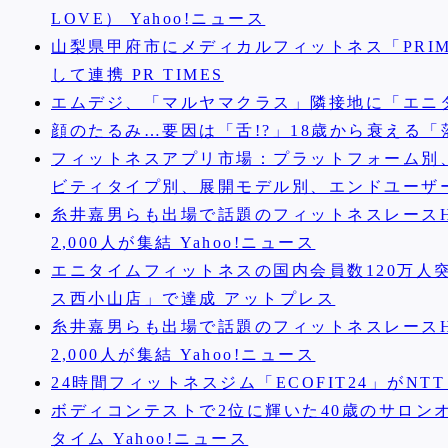
LOVE） Yahoo!ニュース
山梨県甲府市にメディカルフィットネス「PRI
して連携 PR TIMES
エムデジ、「マルヤマクラス」隣接地に「エニ
顔のたるみ…要因は「舌!?」18歳から衰える「
フィットネスアプリ市場：プラットフォーム別
ビティタイプ別、展開モデル別、エンドユーザー別―2
糸井嘉男らも出場で話題のフィットネスレースH
2,000人が集結 Yahoo!ニュース
エニタイムフィットネスの国内会員数120万人突
ス西小山店」で達成 アットプレス
糸井嘉男らも出場で話題のフィットネスレースH
2,000人が集結 Yahoo!ニュース
24時間フィットネスジム「ECOFIT24」がN
ボディコンテストで2位に輝いた40歳のサロン
タイム Yahoo!ニュース