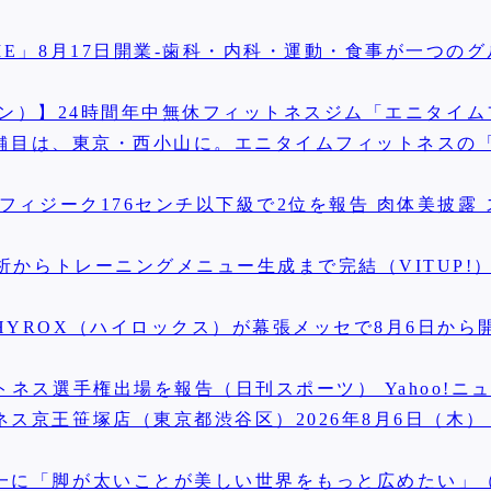
ME」8月17日開業-歯科・内科・運動・食事が一つの
マガジン）】24時間年中無休フィットネスジム「エニタイ
0店舗目は、東京・西小山に。エニタイムフィットネスの
フィジーク176センチ以下級で2位を報告 肉体美披露
からトレーニングメニュー生成まで完結（VITUP!） Y
YROX（ハイロックス）が幕張メッセで8月6日から開
ネス選手権出場を報告（日刊スポーツ） Yahoo!ニ
ス京王笹塚店（東京都渋谷区）2026年8月6日（木）
に「脚が太いことが美しい世界をもっと広めたい」（F