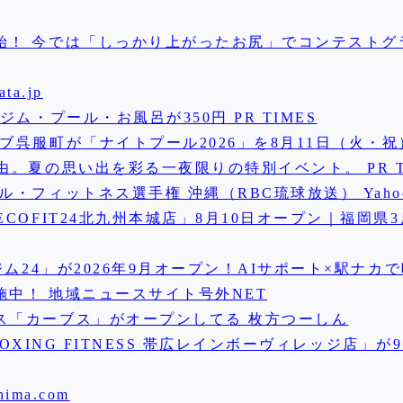
始！ 今では「しっかり上がったお尻」でコンテストグ
a.jp
ム・プール・お風呂が350円 PR TIMES
ブ呉服町が「ナイトプール2026」を8月11日（火・
。夏の思い出を彩る一夜限りの特別イベント。 PR T
・フィットネス選手権 沖縄（RBC琉球放送） Yaho
COFIT24北九州本城店」8月10日オープン｜福岡県
ム24」が2026年9月オープン！AIサポート×駅ナカ
中！ 地域ニュースサイト号外NET
ス「カーブス」がオープンしてる 枚方つーしん
OXING FITNESS 帯広レインボーヴィレッジ店」が
ima.com