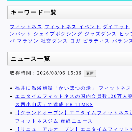
キーワード一覧
フィットネス
フィットネス イベント
ダイエット
ンバット
シェイプボクシング
ジャズダンス
ヒッ
バ
マラソン
社交ダンス
ヨガ
ピラティス
バラン
ニュース一覧
取得時間：2026/08/06 15:36
福井に温浴施設「かいほつの湯」 フィットネス
エニタイムフィットネスの国内会員数120万人突
ス西小山店」で達成 PR TIMES
【グランドオープン】エニタイムフィットネス江
フィットネスジム 産経ニュース
【リニューアルオープン】エニタイムフィットネ