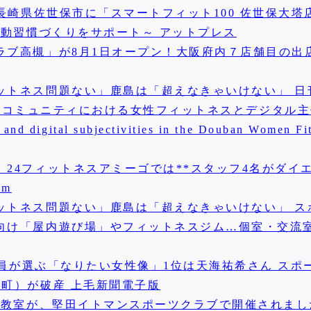
長崎県佐世保市に「スマートフィット100 佐世保大塔店
運動習慣づくりをサポート～ アットプレス
ラブ高槻」が8月1日オープン！大阪府内７店舗目の出
ットネス問題ない」鹿島は「超えなきゃいけない」 日
ness」コミュニティにおける女性フィットネスとデジタル
 and digital subjectivities in the Douban Women Fi
、24フィットネスアミーゴでは**スタッフ4名がダイ
om
ットネス問題ない」鹿島は「超えなきゃいけない」 ス
向け「屋内遊び場」やフィットネスジム…個室・交流室
会員が選ぶ「なりたい女性像」1位は天海祐希さん スポ
町）が破産 上毛新聞電子版
泳教室が、堅田イトマンスポーツクラブで開催されまし