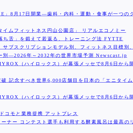
ME」8月17日開業—歯科・内科・運動・食事が一つの
タイムフィットネス円山公園店」 リアルエコノミー
落ち舌」を鍛えて若返る、トレーニング法 FYTTE
、サブスクリプションモデル別、フィットネス目標別
026年～2032年の世界市場予測 Newscast.jp
YROX（ハイロックス）が幕張メッセで8月6日から開
破 記念すべき世界6,000店舗目を日本の「エニタイ
YROX（ハイロックス）が幕張メッセで8月6日から開
TTドコモと業務提携 アットプレス
オーナー コンテスト選手も利用する酵素風呂は最高の