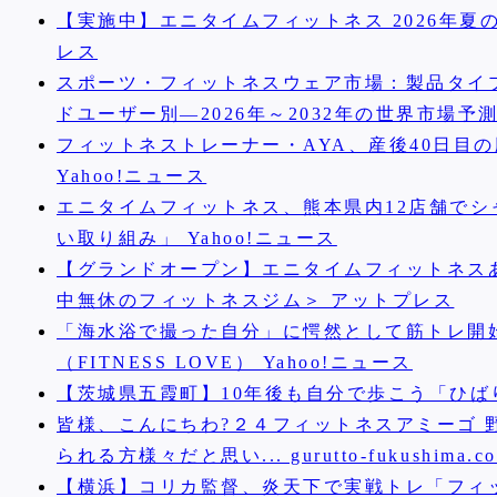
【実施中】エニタイムフィットネス 2026年夏
レス
スポーツ・フィットネスウェア市場：製品タイ
ドユーザー別―2026年～2032年の世界市場予
フィットネストレーナー・AYA、産後40日目
Yahoo!ニュース
エニタイムフィットネス、熊本県内12店舗でシ
い取り組み」 Yahoo!ニュース
【グランドオープン】エニタイムフィットネスあ
中無休のフィットネスジム＞ アットプレス
「海水浴で撮った自分」に愕然として筋トレ開
（FITNESS LOVE） Yahoo!ニュース
【茨城県五霞町】10年後も自分で歩こう「ひばり
皆様、こんにちわ?２４フィットネスアミーゴ 
られる方様々だと思い... gurutto-fukushima.c
【横浜】コリカ監督、炎天下で実戦トレ「フィ