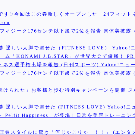
です✨今回はこの春新しくオープンした「24フィット
com
フィジーク176センチ以下級で2位を報告 肉体美披露
しい太脚で魅せた（FITNESS LOVE） Yahoo!
KONAMI J.B.STAR」が世界大会で優勝！ PR 
ス選手権出場を報告 (日刊スポーツ) Yahoo!ニュ
フィジーク176センチ以下級で2位を報告 肉体美披露 
から続けられた」お客様と歩む特別キャンペーンを開催 
い太脚で魅せた (FITNESS LOVE) Yahoo!ニ
lfit Happiness」が登場！日常を美容トレーニ
圧巻スタイルに驚き「何じゃこりゃー！！」 (エンタメ