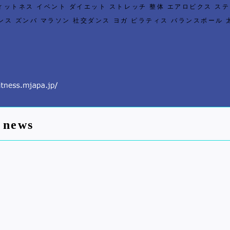
トネス イベント ダイエット ストレッチ 整体 エアロビクス ステ
ス ズンバ マラソン 社交ダンス ヨガ ピラティス バランスボール 
news