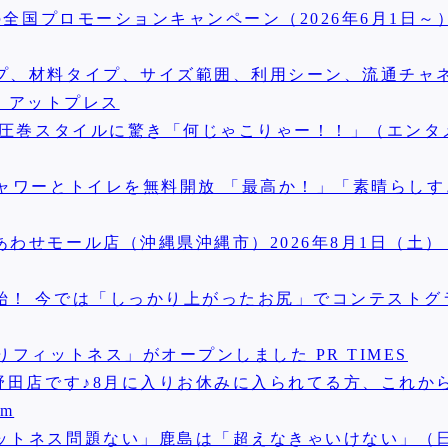
の全国プロモーションキャンペーン（2026年6月1日～
プ、材料タイプ、サイズ範囲、利用シーン、流通チャ
測 アットプレス
の圧巻スタイルに驚き「何じゃこりゃー！！」（エンタメ
ャワーとトイレを無料開放 「最高か！」「素晴らし
わせモール店（沖縄県沖縄市）2026年8月1日（土）
始！ 今では「しっかり上がったお尻」でコンテストグ
フィットネス」がオープンしました PR TIMES
野田店です♪8月に入りお休みに入られてる方、これか
om
ットネス問題ない」鹿島は「超えなきゃいけない」（