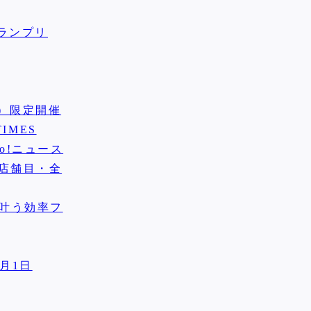
ランプリ
祝）限定開催
IMES
o!ニュース
3店舗目・全
で叶う効率フ
9月1日