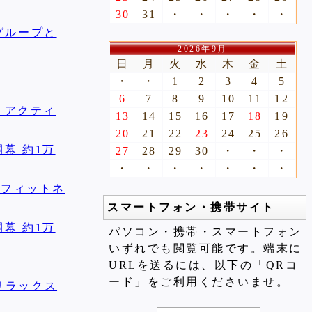
30
31
・
・
・
・
・
グループと
2026年9月
日
月
火
水
木
金
土
・
・
1
2
3
4
5
6
7
8
9
10
11
12
、アクティ
13
14
15
16
17
18
19
20
21
22
23
24
25
26
幕 約1万
27
28
29
30
・
・
・
・
・
・
・
・
・
・
ムフィットネ
スマートフォン・携帯サイト
幕 約1万
パソコン・携帯・スマートフォン
いずれでも閲覧可能です。端末に
URLを送るには、以下の「QRコ
ード」をご利用くださいませ。
リラックス