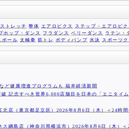
ストレッチ
整体
エアロビクス
ステップ・エアロビク
プホップ・ダンス
フラダンス
ベリーダンス
ラテン・
スボール
太極拳
筋トレ
ボディパンプ
水泳
スポーツク
など健康増進プログラムも 福井経済新聞
破 記念すべき世界6,000店舗目を日本の「エニタイ
北店（東京都足立区）2026年8月6日（木）＜24時
ス綱島店（神奈川県横浜市）2026年8月6日（木）＜